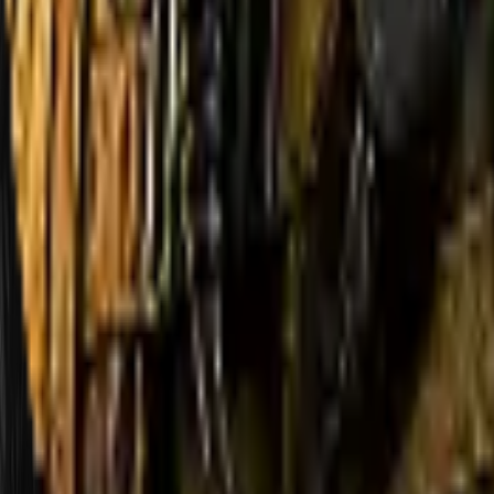
残りの6チームは次のステージへ進出します。
3-0
2チームが全勝で勝ち進む
0-3
2チームが1勝もできずに敗退する
ステージ予想のカテゴリ
獲得
2
ポイント