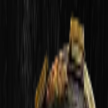
ホーム
予想
賞品
ランキング
Pick’em
言語
ホーム
予想