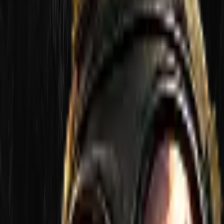
賞品
ランキング
Pick’em
Steam経由でログイン