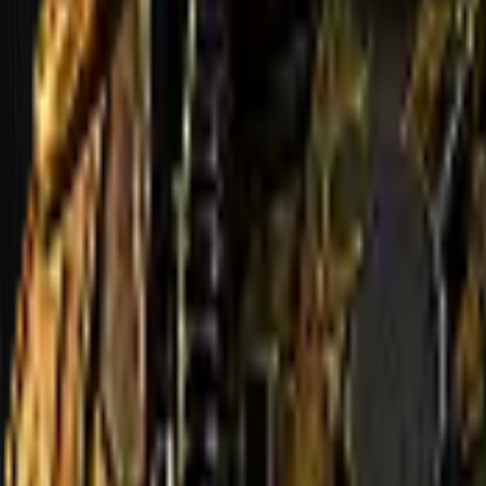
Stage
1
予想
獲得
20
ポイント
/
30
ポイント
を勝てます