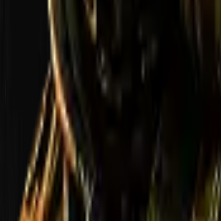
Stage 1
Stage 2
Stage 3
Playoffs
MVP
頻繁に使用されるCS2
Stage 1
Stage
1
予想
獲得
20
ポイント
/
30
ポイント
を勝てます