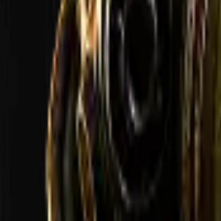
w1Z4RD
ランキングで見る
35
ポイント
31648
順位
w1Z4RD
ランキングで見る