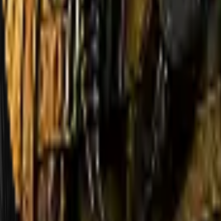
ステージ予想のカテゴリ
獲得
2
ポイント
/
12
ポイント
を勝てます
Most Picked
Map
Mirage
Most
Kills