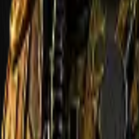
残りの6チームは次のステージへ進出します。
3-0
2チームが全勝で勝ち進む
0-3
2チームが1勝もできずに敗退する