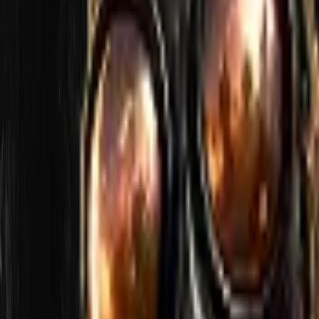
ホーム
予想
賞品
ランキング
Pick’em
言語
プロフィールと予想ページ
w1Z4RD
ランキングで見る