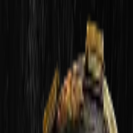
Trang chủ
Dự đoán
Giải thưởng
Bảng xếp hạng
Pick'ems
Ngôn ngữ
Trang chủ