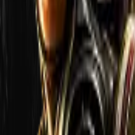
0
điểm
0
hạng
0
điểm
0
hạng