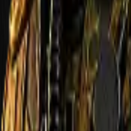
6 đội còn lại sẽ vào vòng tiếp theo
3-0
2 đội sẽ bất bại vào vòng trong