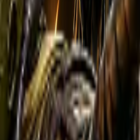
BIẾN
Most Picked Map